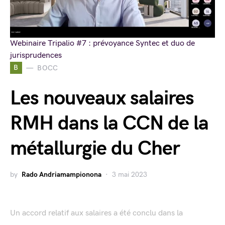
Webinaire Tripalio #7 : prévoyance Syntec et duo de
jurisprudences
B
BOCC
Les nouveaux salaires
RMH dans la CCN de la
métallurgie du Cher
by
Rado Andriamampionona
3 mai 2023
Un accord relatif aux salaires a été conclu dans la