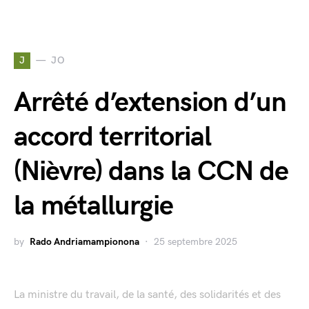
J
JO
Arrêté d’extension d’un
accord territorial
(Nièvre) dans la CCN de
la métallurgie
by
Rado Andriamampionona
25 septembre 2025
La ministre du travail, de la santé, des solidarités et des