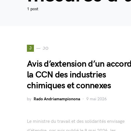
1 post
J
JO
Avis d’extension d’un accord
la CCN des industries
chimiques et connexes
by
Rado Andriamampionona
9 mai 2026
Le ministre du travail et des solidarités envisage
d’étendre, par avis publié le 8 mai 2026, les