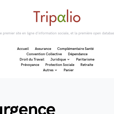
 le premier site en ligne d'information sociale, et la première open databas
Accueil
Assurance
Complémentaire Santé
Convention Collective
Dépendance
Droit du Travail
Juridique
Paritarisme
Prévoyance
Protection Sociale
Retraite
Autres
Panier
urgence