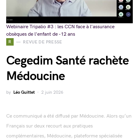
Webinaire Tripalio #3 : les CCN face à l'assurance
obsèques de l'enfant de -12 ans
R
REVUE DE PRESSE
Cegedim Santé rachète
Médoucine
by
Léo Guittet
2 juin 2026
Ce communiqué a été diffusé par Médoucine. Alors qu’un
Français sur deux recourt aux pratiques
complémentaires, Médoucine, plateforme spécialisée