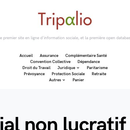
 le premier site en ligne d'information sociale, et la première open databas
Accueil
Assurance
Complémentaire Santé
Convention Collective
Dépendance
Droit du Travail
Juridique
Paritarisme
Prévoyance
Protection Sociale
Retraite
Autres
Panier
al non lucrati