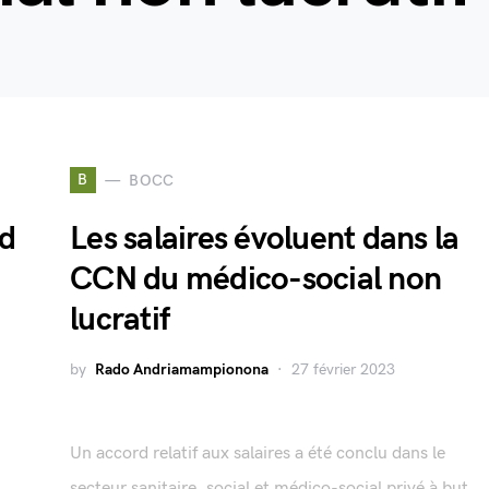
B
BOCC
rd
Les salaires évoluent dans la
CCN du médico-social non
lucratif
by
Rado Andriamampionona
27 février 2023
Un accord relatif aux salaires a été conclu dans le
secteur sanitaire, social et médico-social privé à but