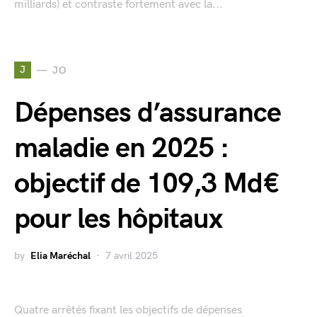
milliards) et contraste fortement avec la...
J
JO
Dépenses d’assurance
maladie en 2025 :
objectif de 109,3 Md€
pour les hôpitaux
by
Elia Maréchal
7 avril 2025
Quatre arrêtés fixant les objectifs de dépenses