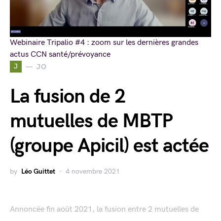
Webinaire Tripalio #4 : zoom sur les dernières grandes
actus CCN santé/prévoyance
J
JO
La fusion de 2
mutuelles de MBTP
(groupe Apicil) est actée
by
Léo Guittet
4 novembre 2021
Annoncée fin août 2021, la fusion entre 2 mutuelles de