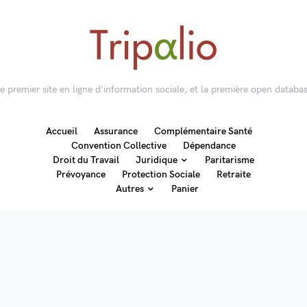
 le premier site en ligne d'information sociale, et la première open databas
Accueil
Assurance
Complémentaire Santé
Convention Collective
Dépendance
Droit du Travail
Juridique
Paritarisme
Prévoyance
Protection Sociale
Retraite
Autres
Panier