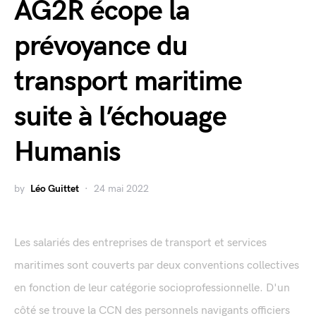
AG2R écope la
prévoyance du
transport maritime
suite à l’échouage
Humanis
by
Léo Guittet
24 mai 2022
Les salariés des entreprises de transport et services
maritimes sont couverts par deux conventions collectives
en fonction de leur catégorie socioprofessionnelle. D'un
côté se trouve la CCN des personnels navigants officiers