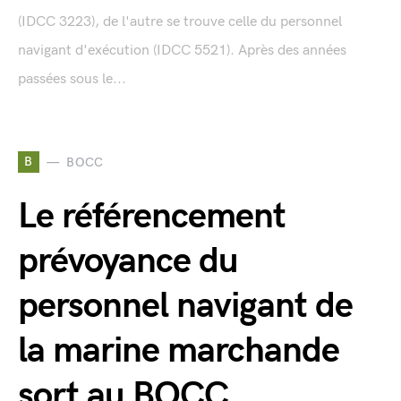
(IDCC 3223), de l'autre se trouve celle du personnel
navigant d'exécution (IDCC 5521). Après des années
passées sous le...
B
BOCC
Le référencement
prévoyance du
personnel navigant de
la marine marchande
sort au BOCC