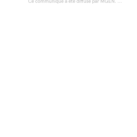
Ce communiqué a été diffusé par MGEN. ...