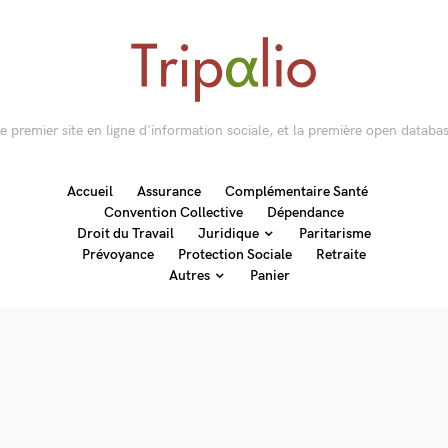
 le premier site en ligne d'information sociale, et la première open databas
Accueil
Assurance
Complémentaire Santé
Convention Collective
Dépendance
Droit du Travail
Juridique
Paritarisme
Prévoyance
Protection Sociale
Retraite
Autres
Panier