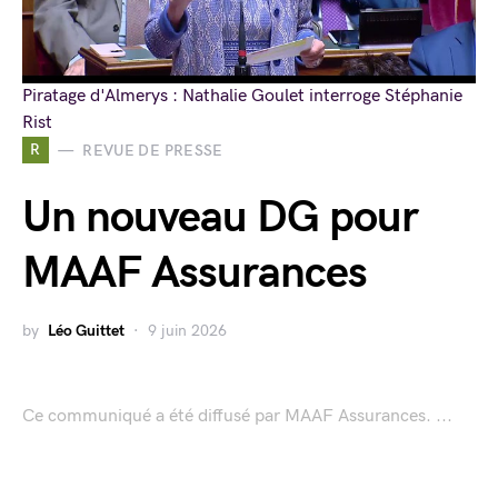
Piratage d'Almerys : Nathalie Goulet interroge Stéphanie
Rist
R
REVUE DE PRESSE
Un nouveau DG pour
MAAF Assurances
by
Léo Guittet
9 juin 2026
Ce communiqué a été diffusé par MAAF Assurances. ...