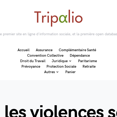
 le premier site en ligne d'information sociale, et la première open databas
Accueil
Assurance
Complémentaire Santé
Convention Collective
Dépendance
Droit du Travail
Juridique
Paritarisme
Prévoyance
Protection Sociale
Retraite
Autres
Panier
 les violences s