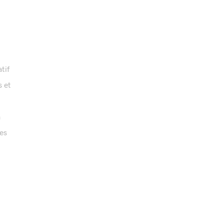
tif
s et
a
des