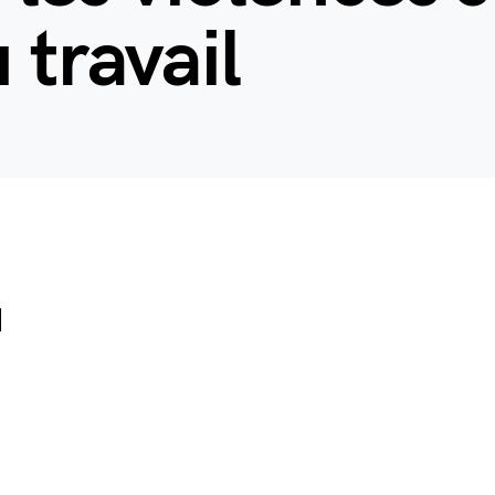
 travail
d