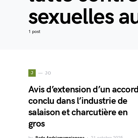
sexuelles au
1 post
J
JO
Avis d’extension d’un accor
conclu dans l’industrie de
salaison et charcutière en
gros
by
Rado Andriamampionona
21 octobre 2025