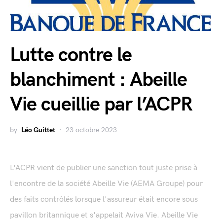
Lutte contre le
blanchiment : Abeille
Vie cueillie par l’ACPR
by
Léo Guittet
23 octobre 2023
L'ACPR vient de publier une sanction tout juste prise à
l'encontre de la société Abeille Vie (AEMA Groupe) pour
des faits contrôlés lorsque l'assureur était encore sous
pavillon britannique et s'appelait Aviva Vie. Abeille Vie