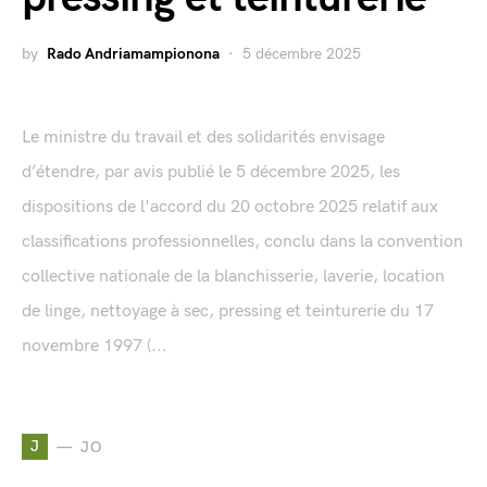
by
Rado Andriamampionona
5 décembre 2025
Le ministre du travail et des solidarités envisage
d’étendre, par avis publié le 5 décembre 2025, les
dispositions de l'accord du 20 octobre 2025 relatif aux
classifications professionnelles, conclu dans la convention
collective nationale de la blanchisserie, laverie, location
de linge, nettoyage à sec, pressing et teinturerie du 17
novembre 1997 (...
J
JO