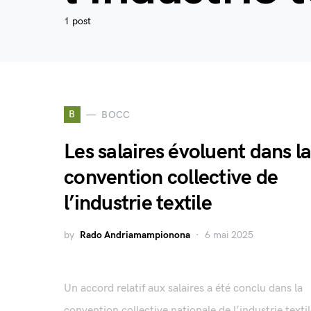
1 post
B
BOCC
Les salaires évoluent dans l
convention collective de
l’industrie textile
by
Rado Andriamampionona
6 mai 2025
Un accord relatif aux salaires a été conclu dans la
convention collective nationale de l’industrie texti