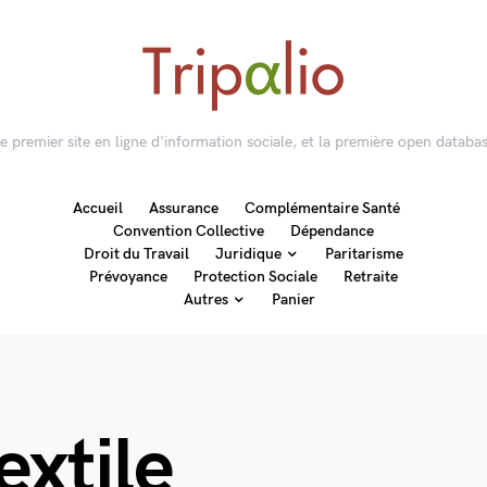
 le premier site en ligne d'information sociale, et la première open databas
Accueil
Assurance
Complémentaire Santé
Convention Collective
Dépendance
Droit du Travail
Juridique
Paritarisme
Prévoyance
Protection Sociale
Retraite
Autres
Panier
extile