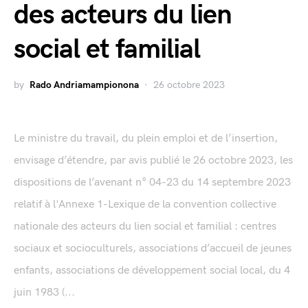
des acteurs du lien
social et familial
by
Rado Andriamampionona
26 octobre 2023
Le ministre du travail, du plein emploi et de l’insertion,
envisage d’étendre, par avis publié le 26 octobre 2023, les
dispositions de l’avenant n° 04-23 du 14 septembre 2023
relatif à l'Annexe 1-Lexique de la convention collective
nationale des acteurs du lien social et familial : centres
sociaux et socioculturels, associations d’accueil de jeunes
enfants, associations de développement social local, du 4
juin 1983 (...