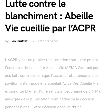
Lutte contre le
blanchiment : Abeille
Vie cueillie par l’ACPR
by
Léo Guittet
23 octobre 2023
L'ACPR vient de publier une sanction tout juste prise à
l'encontre de la société Abeille Vie (AEMA Groupe) pour
des faits contrôlés lorsque l'assureur était encore sous
pavillon britannique et s'appelait Aviva Vie. Abeille Vie
écope d'un blâme, d'une sanction pécuniaire de 3,5 M€
ainsi que de la publication nominative de la décision
pendant 5 ans. Cette décision découle d'une