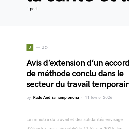
1 post
J
JO
Avis d’extension d’un accor
de méthode conclu dans le
secteur du travail temporai
by
Rado Andriamampionona
11 février 2026
Le ministre du travail et des solidarités envisage
d’étendre, par avis publié le 11 février 2026, les