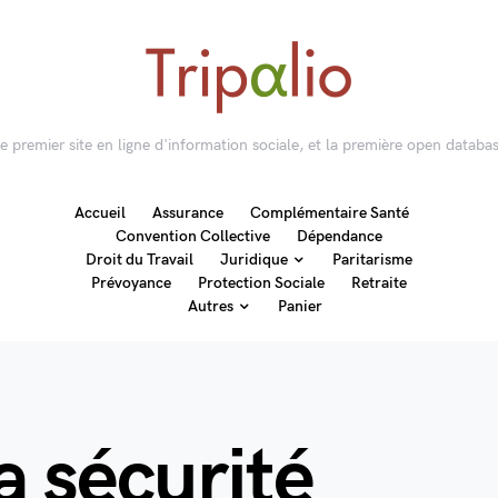
 le premier site en ligne d'information sociale, et la première open databas
Accueil
Assurance
Complémentaire Santé
Convention Collective
Dépendance
Droit du Travail
Juridique
Paritarisme
Prévoyance
Protection Sociale
Retraite
Autres
Panier
la sécurité