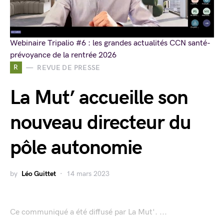
Webinaire Tripalio #6 : les grandes actualités CCN santé-
prévoyance de la rentrée 2026
R
REVUE DE PRESSE
La Mut’ accueille son
nouveau directeur du
pôle autonomie
by
Léo Guittet
14 mars 2023
Ce communiqué a été diffusé par La Mut'. ...