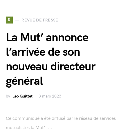
R
REVUE DE PRESSE
La Mut’ annonce
l’arrivée de son
nouveau directeur
général
by
Léo Guittet
3 mars 2023
Ce communiqué a été diffusé par le réseau de services
mutualistes la Mut'. ...