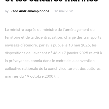
by
Rado Andriamampionona
13 mai 2025
Le ministre auprès du ministre de l'aménagement du
territoire et de la décentralisation, chargé des transports,
envisage d’étendre, par avis publié le 13 mai 2025, les
dispositions de l'avenant n° 48 du 7 janvier 2025 relatif à
la prévoyance, conclu dans le cadre de la convention
collective nationale de la conchyliculture et des cultures
marines du 19 octobre 2000 (...