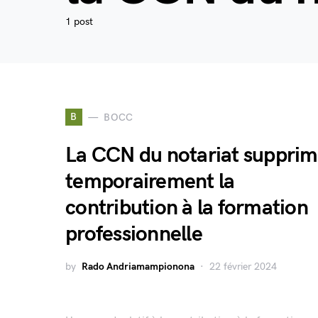
1 post
B
BOCC
La CCN du notariat suppri
temporairement la
contribution à la formation
professionnelle
by
Rado Andriamampionona
22 février 2024