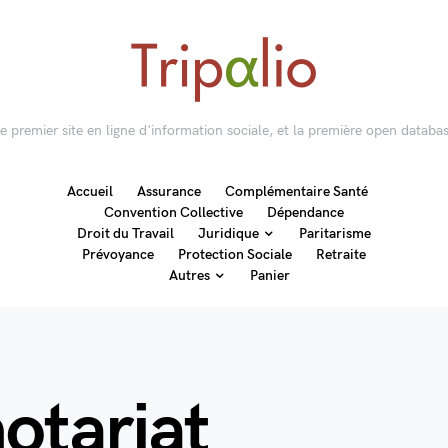
 le premier site en ligne d'information sociale, et la première open databas
Accueil
Assurance
Complémentaire Santé
Convention Collective
Dépendance
Droit du Travail
Juridique
Paritarisme
Prévoyance
Protection Sociale
Retraite
Autres
Panier
otariat