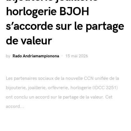
horlogerie BJOH
s’accorde sur le partage
de valeur
by
Rado Andriamampionona
15 mai 2026
Les partenaires sociaux de la nouvelle CCN unifiée de la
bijouterie, joaillerie, orfèvrerie, horlogerie (IDCC 3251)
ont conclu un accord sur le partage de la valeur. Cet
accord...