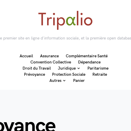
 le premier site en ligne d'information sociale, et la première open databas
Accueil
Assurance
Complémentaire Santé
Convention Collective
Dépendance
Droit du Travail
Juridique
Paritarisme
Prévoyance
Protection Sociale
Retraite
Autres
Panier
oyance