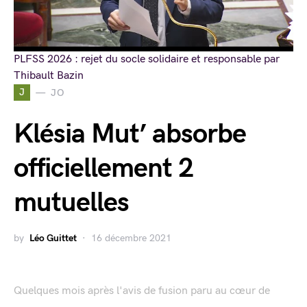
PLFSS 2026 : rejet du socle solidaire et responsable par
Thibault Bazin
J
JO
Klésia Mut’ absorbe
officiellement 2
mutuelles
by
Léo Guittet
16 décembre 2021
Quelques mois après l'avis de fusion paru au cœur de