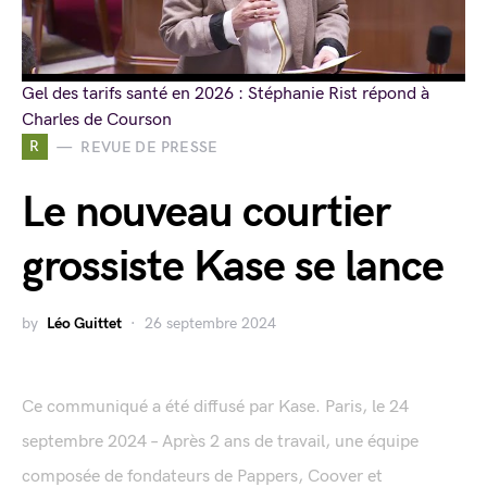
Gel des tarifs santé en 2026 : Stéphanie Rist répond à
Charles de Courson
R
REVUE DE PRESSE
Le nouveau courtier
grossiste Kase se lance
by
Léo Guittet
26 septembre 2024
Ce communiqué a été diffusé par Kase. Paris, le 24
septembre 2024 – Après 2 ans de travail, une équipe
composée de fondateurs de Pappers, Coover et