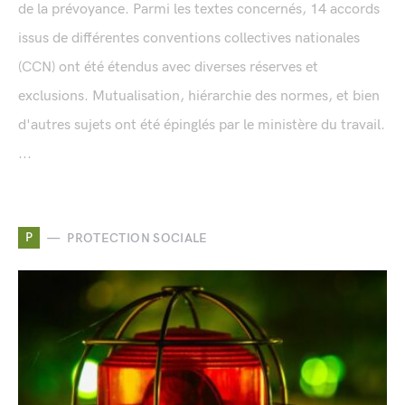
de la prévoyance. Parmi les textes concernés, 14 accords
issus de différentes conventions collectives nationales
(CCN) ont été étendus avec diverses réserves et
exclusions. Mutualisation, hiérarchie des normes, et bien
d'autres sujets ont été épinglés par le ministère du travail.
...
P
PROTECTION SOCIALE