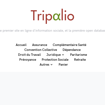
 le premier site en ligne d'information sociale, et la première open databas
Accueil
Assurance
Complémentaire Santé
Convention Collective
Dépendance
Droit du Travail
Juridique
Paritarisme
Prévoyance
Protection Sociale
Retraite
Autres
Panier