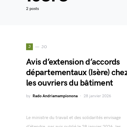
2 posts
J
JO
Avis d’extension d’accords
départementaux (Isère) che
les ouvriers du bâtiment
by
Rado Andriamampionona
28 janvier 2026
Le ministre du travail et des solidarités envisage
d’étendre, par avis publié le 28 janvier 2026, les