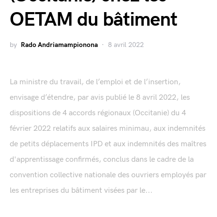
OETAM du bâtiment
by
Rado Andriamampionona
8 avril 2022
La ministre du travail, de l’emploi et de l’insertion,
envisage d’étendre, par avis publié le 8 avril 2022, les
dispositions de 4 accords régionaux (Occitanie) du 4
février 2022 relatifs aux salaires minimau, aux indemnités
de petits déplacements IPD et aux indemnités des maîtres
d'apprentissage confirmés, conclus dans le cadre de la
convention collective nationale des ouvriers employés par
les entreprises du bâtiment visées par le...