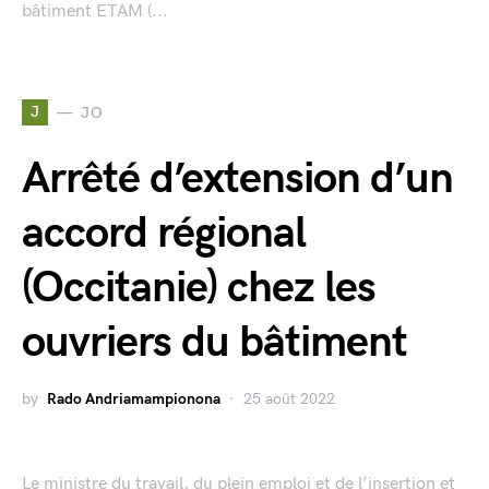
bâtiment ETAM (...
J
JO
Arrêté d’extension d’un
accord régional
(Occitanie) chez les
ouvriers du bâtiment
by
Rado Andriamampionona
25 août 2022
Le ministre du travail, du plein emploi et de l’insertion et