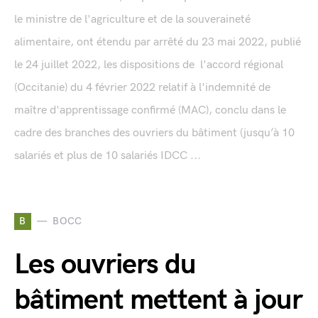
le ministre de l'agriculture et de la souveraineté
alimentaire, ont étendu par arrêté du 23 mai 2022, publié
le 24 juillet 2022, les dispositions de l'accord régional
(Occitanie) du 4 février 2022 relatif à l'indemnité de
maître d'apprentissage confirmé (MAC), conclu dans le
cadre des branches des ouvriers du bâtiment (jusqu’à 10
salariés et plus de 10 salariés IDCC ...
B
BOCC
Les ouvriers du
bâtiment mettent à jour