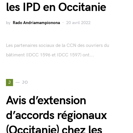
les IPD en Occitanie
by
Rado Andriamampionona
20 avril 2022
Les partenaires sociaux de la CCN des ouvriers du
bâtiment (IDCC 1596 et IDCC 1597) ont...
J
JO
Avis d’extension
d’accords régionaux
(Occitanie) chez les