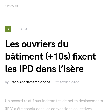
1596 et ...
B
BOCC
Les ouvriers du
bâtiment (+10s) fixent
les IPD dans l’Isère
by
Rado Andriamampionona
22 février 2022
Un accord relatif aux indemnités de petits déplacements
(IPD) a été conclu dans les conventions collectives