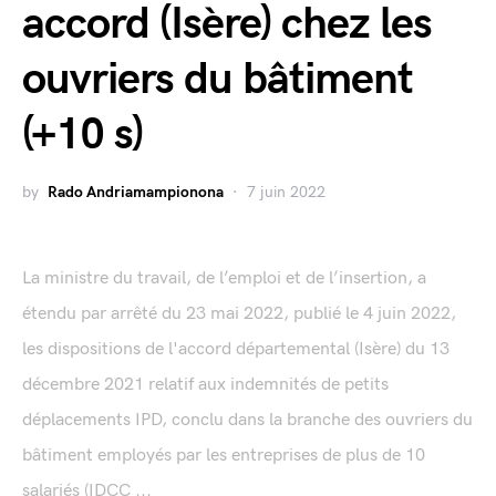
accord (Isère) chez les
ouvriers du bâtiment
(+10 s)
by
Rado Andriamampionona
7 juin 2022
La ministre du travail, de l’emploi et de l’insertion, a
étendu par arrêté du 23 mai 2022, publié le 4 juin 2022,
les dispositions de l'accord départemental (Isère) du 13
décembre 2021 relatif aux indemnités de petits
déplacements IPD, conclu dans la branche des ouvriers du
bâtiment employés par les entreprises de plus de 10
salariés (IDCC ...