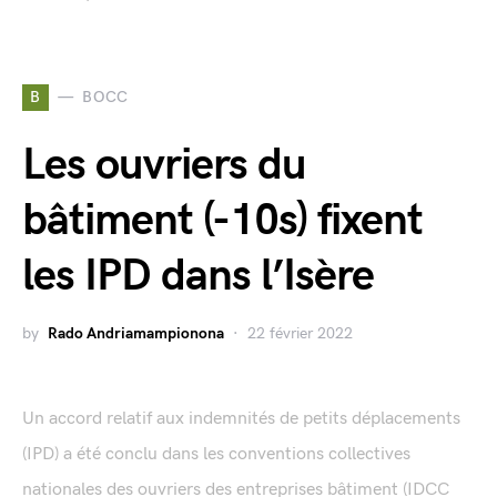
B
BOCC
Les ouvriers du
bâtiment (-10s) fixent
les IPD dans l’Isère
by
Rado Andriamampionona
22 février 2022
Un accord relatif aux indemnités de petits déplacements
(IPD) a été conclu dans les conventions collectives
nationales des ouvriers des entreprises bâtiment (IDCC