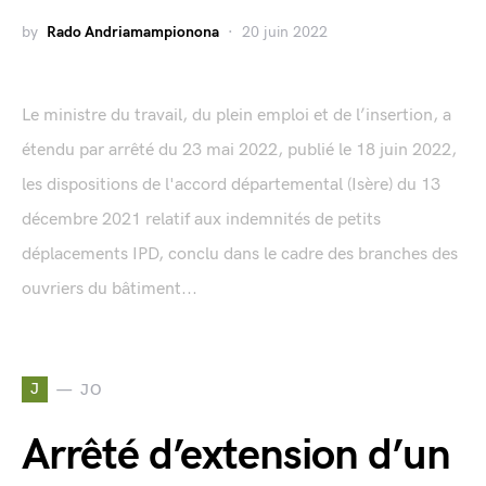
by
Rado Andriamampionona
20 juin 2022
Le ministre du travail, du plein emploi et de l’insertion, a
étendu par arrêté du 23 mai 2022, publié le 18 juin 2022,
les dispositions de l'accord départemental (Isère) du 13
décembre 2021 relatif aux indemnités de petits
déplacements IPD, conclu dans le cadre des branches des
ouvriers du bâtiment...
J
JO
Arrêté d’extension d’un