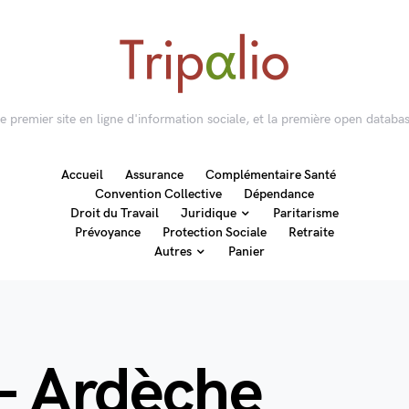
 le premier site en ligne d'information sociale, et la première open databas
Accueil
Assurance
Complémentaire Santé
Convention Collective
Dépendance
Droit du Travail
Juridique
Paritarisme
Prévoyance
Protection Sociale
Retraite
Autres
Panier
– Ardèche