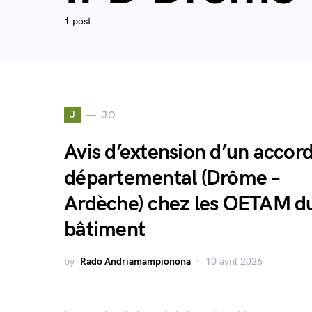
1 post
J
JO
Avis d’extension d’un accor
départemental (Drôme –
Ardèche) chez les OETAM d
bâtiment
by
Rado Andriamampionona
10 avril 2026