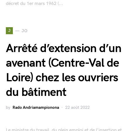
décret du 1er mars 1962 (...
J
JO
Arrêté d’extension d’un
avenant (Centre-Val de
Loire) chez les ouvriers
du bâtiment
by
Rado Andriamampionona
22 août 2022
Le ministre du travail, du plein emploi et de l’insertion et