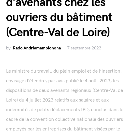
d’avenants chez les
ouvriers du bâtiment
(Centre-Val de Loire)
by
Rado Andriamampionona
7 septembre 2023
Le ministre du travail, du plein emploi et de l’insertion,
envisage d’étendre, par avis publié le 4 août 2023, les
dispositions de deux avenants régionaux (Centre-Val de
Loire) du 4 juillet 2023 relatifs aux salaires et aux
indemnités de petits déplacements IPD, conclus dans le
cadre de la convention collective nationale des ouvriers
employés par les entreprises du bâtiment visées par le