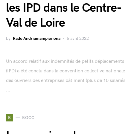
les IPD dans le Centre-
Val de Loire
by
Rado Andriamampionona
6 avril 2022
Un accord relatif aux indemnités de petits déplacements
(IPD) a été conclu dans la convention collective nationale
des ouvriers des entreprises bâtiment (plus de 10 salariés
...
B
BOCC