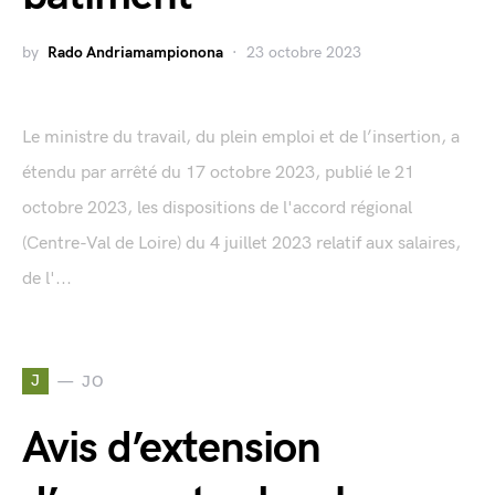
by
Rado Andriamampionona
23 octobre 2023
Le ministre du travail, du plein emploi et de l’insertion, a
étendu par arrêté du 17 octobre 2023, publié le 21
octobre 2023, les dispositions de l'accord régional
(Centre-Val de Loire) du 4 juillet 2023 relatif aux salaires,
de l'...
J
JO
Avis d’extension