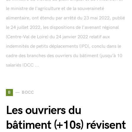
le ministre de l'agriculture et de la souveraineté
alimentaire, ont étendu par arrêté du 23 mai 2022, publié
le 24 juillet 2022, les dispositions de l'avenant régional
(Centre-Val de Loire) du 24 janvier 2022 relatif aux
indemnités de petits déplacements (IPD), conclu dans le
cadre des branches des ouvriers du bâtiment (jusqu’à 10
salariés IDCC ...
B
BOCC
Les ouvriers du
bâtiment (+10s) révisent