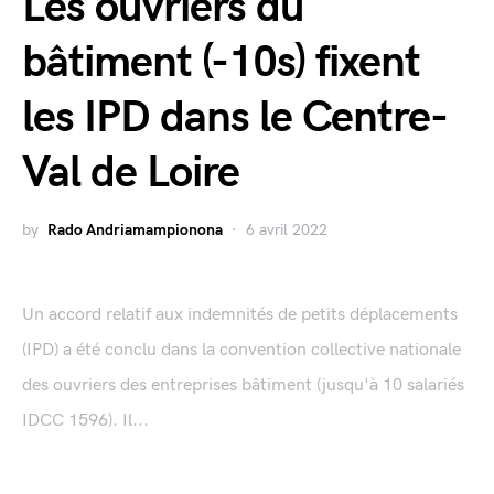
Les ouvriers du
bâtiment (-10s) fixent
les IPD dans le Centre-
Val de Loire
by
Rado Andriamampionona
6 avril 2022
Un accord relatif aux indemnités de petits déplacements
(IPD) a été conclu dans la convention collective nationale
des ouvriers des entreprises bâtiment (jusqu'à 10 salariés
IDCC 1596). Il...