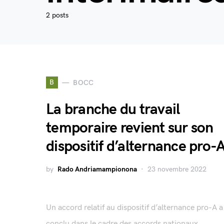
2 posts
B
BOCC
La branche du travail
temporaire revient sur son
dispositif d’alternance pro-
by
Rado Andriamampionona
23 novembre 2022
Un accord relatif au dispositif d’alternance pro-A a
conclu dans le cadre des accords nationaux