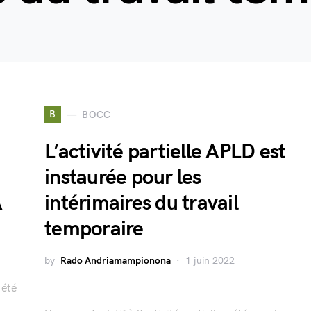
B
BOCC
L’activité partielle APLD est
instaurée pour les
A
intérimaires du travail
temporaire
by
Rado Andriamampionona
1 juin 2022
 été