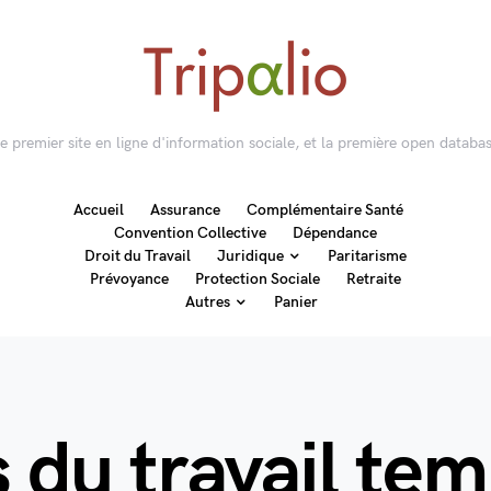
 le premier site en ligne d'information sociale, et la première open databas
Accueil
Assurance
Complémentaire Santé
Convention Collective
Dépendance
Droit du Travail
Juridique
Paritarisme
Prévoyance
Protection Sociale
Retraite
Autres
Panier
s du travail te