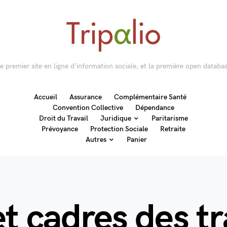
 le premier site en ligne d'information sociale, et la première open databas
Accueil
Assurance
Complémentaire Santé
Convention Collective
Dépendance
Droit du Travail
Juridique
Paritarisme
Prévoyance
Protection Sociale
Retraite
Autres
Panier
et cadres des t