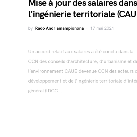
Mise à jour des salaires dan
l’ingénierie territoriale (CAU
by
Rado Andriamampionona
17 mai 2021
Un accord relatif aux salaires a été conclu dans la
CCN des conseils d’architecture, d’urbanisme et d
l’environnement CAUE devenue CCN des acteurs 
développement et de l’ingénierie territoriale d’inté
général (IDCC...