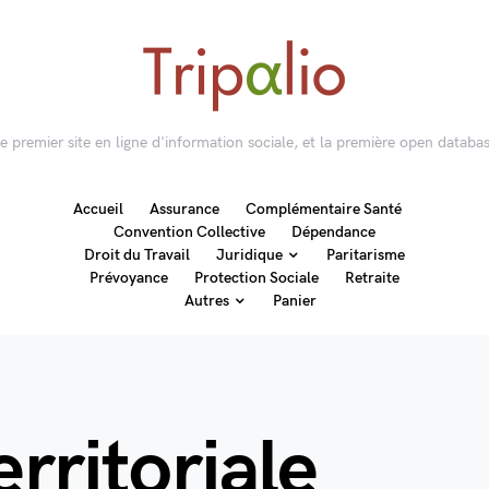
 le premier site en ligne d'information sociale, et la première open databas
Accueil
Assurance
Complémentaire Santé
Convention Collective
Dépendance
Droit du Travail
Juridique
Paritarisme
Prévoyance
Protection Sociale
Retraite
Autres
Panier
erritoriale