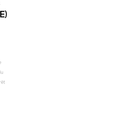
s
E)
e
du
rêt