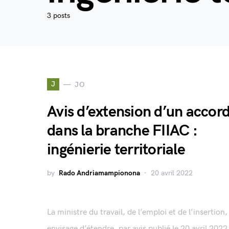
3 posts
J
JO
Avis d’extension d’un accor
dans la branche FIIAC :
ingénierie territoriale
by
Rado Andriamampionona
20 avril 2022
La ministre du travail, de l’emploi et de l’insertion,
envisage d’étendre, par avis publié le 20 avril 2022