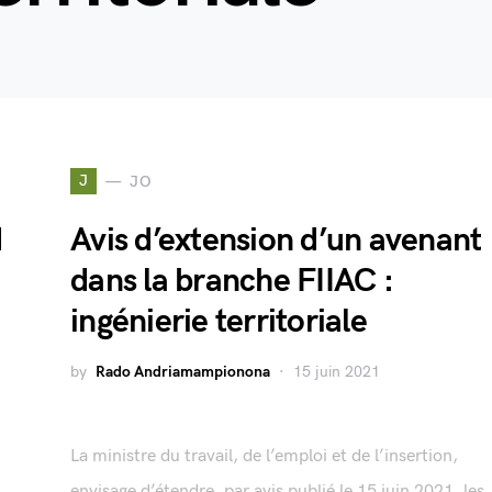
J
JO
d
Avis d’extension d’un avenant
dans la branche FIIAC :
ingénierie territoriale
by
Rado Andriamampionona
15 juin 2021
La ministre du travail, de l’emploi et de l’insertion,
,
envisage d’étendre, par avis publié le 15 juin 2021, les