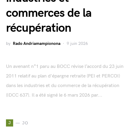
commerces de la
récupération
by
Rado Andriamampionona
9 juin 2026
Un avenant n°1 paru au BOCC révise l’accord du 23 juin
2011 relatif au plan d'épargne retraite (PEI et PERCOI)
dans les industries et du commerce de la récupération
(IDCC 637). Il a été signé le 6 mars 2026 par...
J
JO