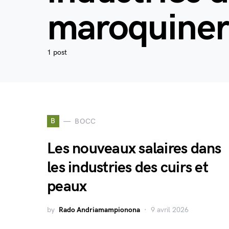
maroquiner
1 post
B
BOCC
Les nouveaux salaires dans
les industries des cuirs et
peaux
by
Rado Andriamampionona
9 avril 2026