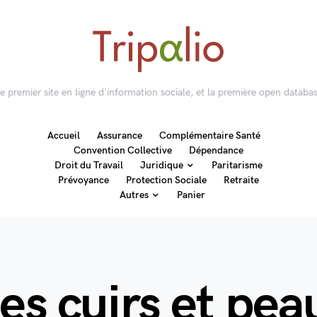
 le premier site en ligne d'information sociale, et la première open databas
Accueil
Assurance
Complémentaire Santé
Convention Collective
Dépendance
Droit du Travail
Juridique
Paritarisme
Prévoyance
Protection Sociale
Retraite
Autres
Panier
es cuirs et pea