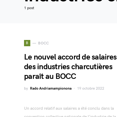
1 post
B
BOCC
Le nouvel accord de salaires
des industries charcutières
paraît au BOCC
by
Rado Andriamampionona
19 octobre 2022
Un accord relatif aux salaires a été conclu dans la
convention collective nationale de l’industrie de la