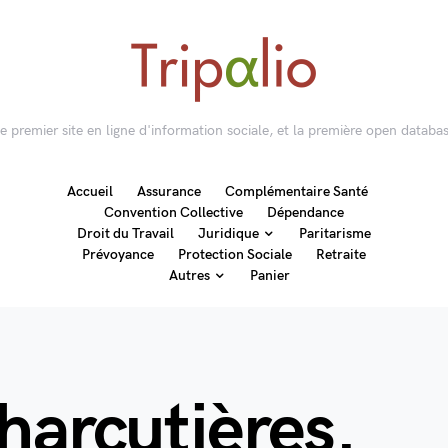
 le premier site en ligne d'information sociale, et la première open databas
Accueil
Assurance
Complémentaire Santé
Convention Collective
Dépendance
Droit du Travail
Juridique
Paritarisme
Prévoyance
Protection Sociale
Retraite
Autres
Panier
harcutières.