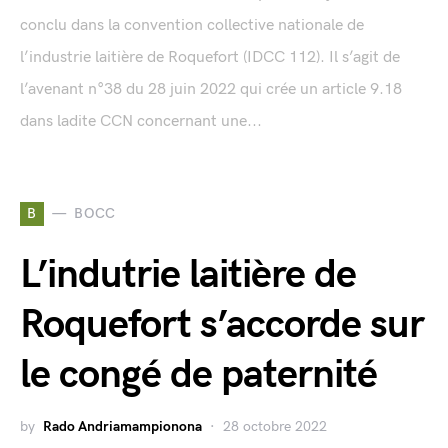
conclu dans la convention collective nationale de
l’industrie laitière de Roquefort (IDCC 112). Il s’agit de
l’avenant n°38 du 28 juin 2022 qui crée un article 9.18
dans ladite CCN concernant une...
B
BOCC
L’indutrie laitière de
Roquefort s’accorde sur
le congé de paternité
by
Rado Andriamampionona
28 octobre 2022