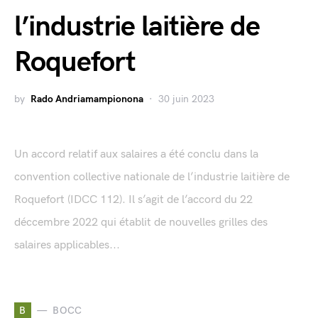
l’industrie laitière de
Roquefort
by
Rado Andriamampionona
30 juin 2023
Un accord relatif aux salaires a été conclu dans la
convention collective nationale de l’industrie laitière de
Roquefort (IDCC 112). Il s’agit de l’accord du 22
déccembre 2022 qui établit de nouvelles grilles des
salaires applicables...
B
BOCC