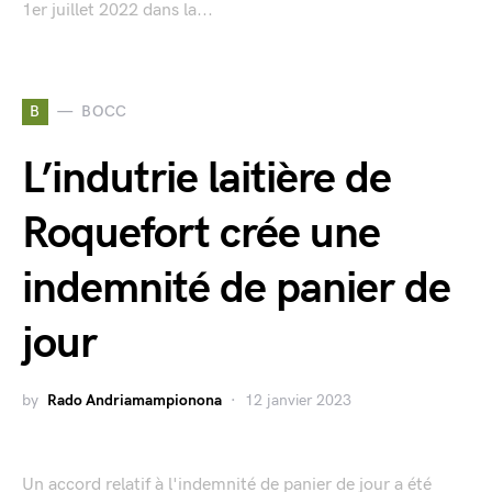
1er juillet 2022 dans la...
B
BOCC
L’indutrie laitière de
Roquefort crée une
indemnité de panier de
jour
by
Rado Andriamampionona
12 janvier 2023
Un accord relatif à l'indemnité de panier de jour a été