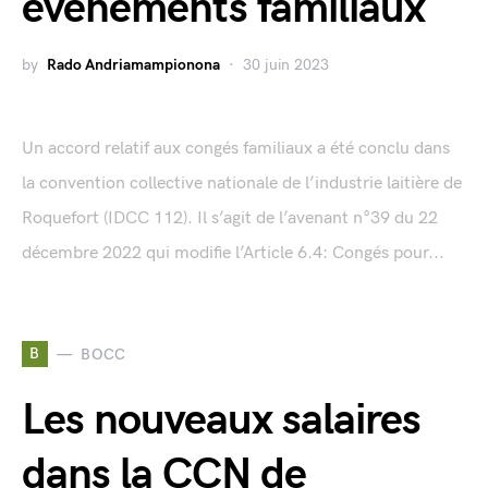
évènements familiaux
by
Rado Andriamampionona
30 juin 2023
Un accord relatif aux congés familiaux a été conclu dans
la convention collective nationale de l’industrie laitière de
Roquefort (IDCC 112). Il s’agit de l’avenant n°39 du 22
décembre 2022 qui modifie l’Article 6.4: Congés pour...
B
BOCC
Les nouveaux salaires
dans la CCN de