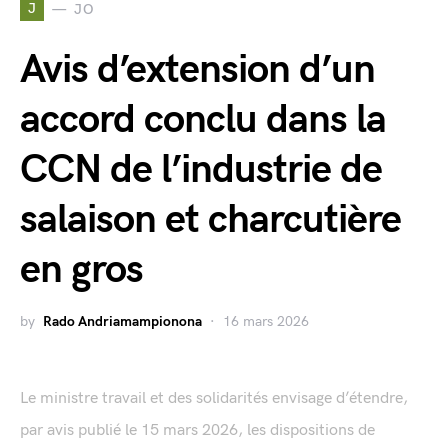
J
JO
Avis d’extension d’un
accord conclu dans la
CCN de l’industrie de
salaison et charcutière
en gros
by
Rado Andriamampionona
16 mars 2026
Le ministre travail et des solidarités envisage d’étendre,
par avis publié le 15 mars 2026, les dispositions de