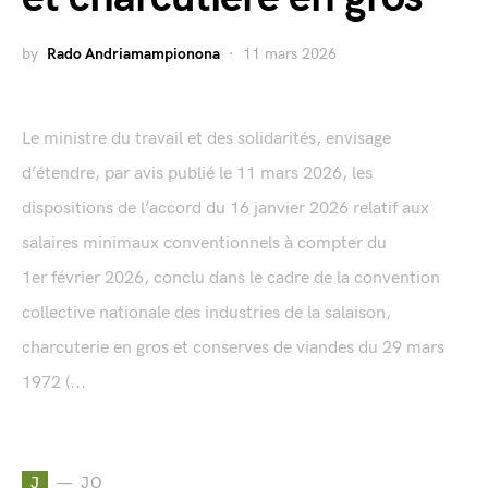
by
Rado Andriamampionona
11 mars 2026
Le ministre du travail et des solidarités, envisage
d’étendre, par avis publié le 11 mars 2026, les
dispositions de l’accord du 16 janvier 2026 relatif aux
salaires minimaux conventionnels à compter du
1er février 2026, conclu dans le cadre de la convention
collective nationale des industries de la salaison,
charcuterie en gros et conserves de viandes du 29 mars
1972 (...
J
JO