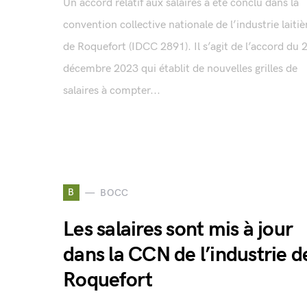
Un accord relatif aux salaires a été conclu dans la
convention collective nationale de l’industrie laitiè
de Roquefort (IDCC 2891). Il s’agit de l’accord du 
décembre 2023 qui établit de nouvelles grilles de
salaires à compter...
B
BOCC
Les salaires sont mis à jour
dans la CCN de l’industrie d
Roquefort