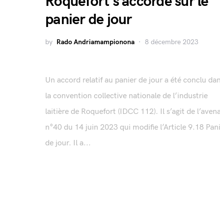
Roquefort s’accorde sur le
panier de jour
by
Rado Andriamampionona
8 décembre 2023
Un accord relatif au panier de jour a été conclu da
la convention collective nationale de l’industrie
laitière de Roquefort (IDCC 112). Il s’agit de l’aven
n°40 du 14 juin 2023 qui modifie l’Article 9.18 Pan
de jour. Il a...