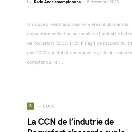
by
Rado Andriamampionona
8 décembre 2023
Un accord relatif aux salaires a été conclu dans la
convention collective nationale de l’industrie laitiè
de Roquefort (IDCC 112). Il s’agit de l’accord du 1
juin 2023 qui établit une nouvelle grille des salaires
compter du 1er...
B
BOCC
La CCN de l’indutrie de