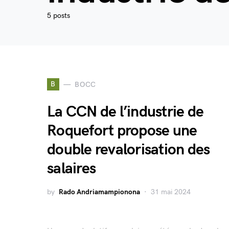
5 posts
B
BOCC
La CCN de l’industrie de
Roquefort propose une
double revalorisation des
salaires
by
Rado Andriamampionona
31 mai 2024