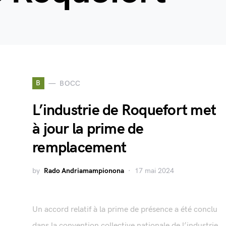
B
BOCC
L’industrie de Roquefort met
à jour la prime de
remplacement
by
Rado Andriamampionona
17 mai 2024
Un accord relatif à la prime de présence a été conclu
dans la convention collective nationale de l’industrie