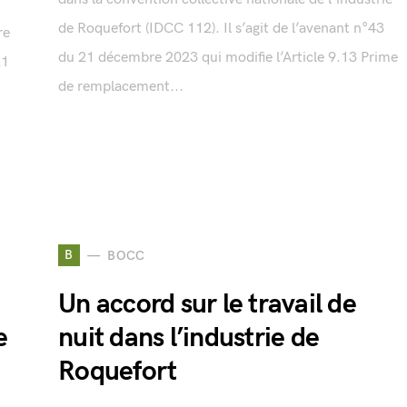
de Roquefort (IDCC 112). Il s’agit de l’avenant n°43
re
du 21 décembre 2023 qui modifie l’Article 9.13 Prime
21
de remplacement...
B
BOCC
Un accord sur le travail de
e
nuit dans l’industrie de
Roquefort