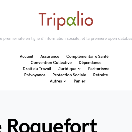
 le premier site en ligne d'information sociale, et la première open databas
Accueil
Assurance
Complémentaire Santé
Convention Collective
Dépendance
Droit du Travail
Juridique
Paritarisme
Prévoyance
Protection Sociale
Retraite
Autres
Panier
e Roquefort