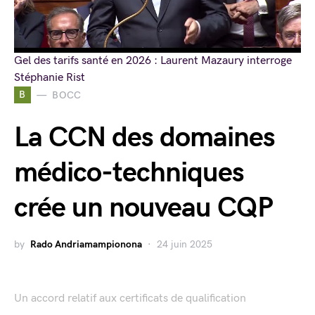
Gel des tarifs santé en 2026 : Laurent Mazaury interroge
Stéphanie Rist
B
BOCC
La CCN des domaines
médico-techniques
crée un nouveau CQP
by
Rado Andriamampionona
24 juin 2025
Un accord relatif aux certificats de qualification