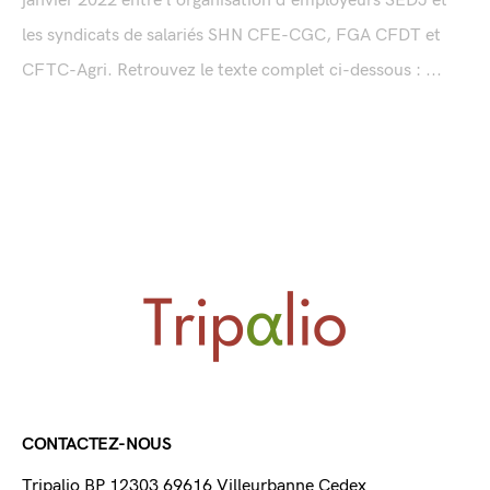
janvier 2022 entre l'organisation d'employeurs SEDJ et
les syndicats de salariés SHN CFE-CGC, FGA CFDT et
CFTC-Agri. Retrouvez le texte complet ci-dessous : ...
CONTACTEZ-NOUS
Tripalio BP 12303 69616 Villeurbanne Cedex