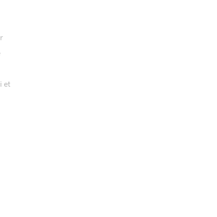
r
e
i et