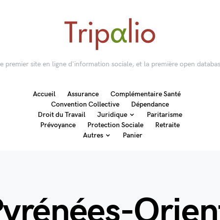
 le premier site en ligne d'information sociale, et la première open databas
Accueil
Assurance
Complémentaire Santé
Convention Collective
Dépendance
Droit du Travail
Juridique
Paritarisme
Prévoyance
Protection Sociale
Retraite
Autres
Panier
Pyrénées-Orien