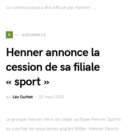
Ce communiqué a été diffusé par Henner. ...
A
ASSURANCE
Henner annonce la
cession de sa filiale
« sport »
by
Léo Guittet
22 mars 2022
Le groupe Henner vient de céder sa filiale Henner Sports
au courtier en assurances anglais Miller. Henner Sports