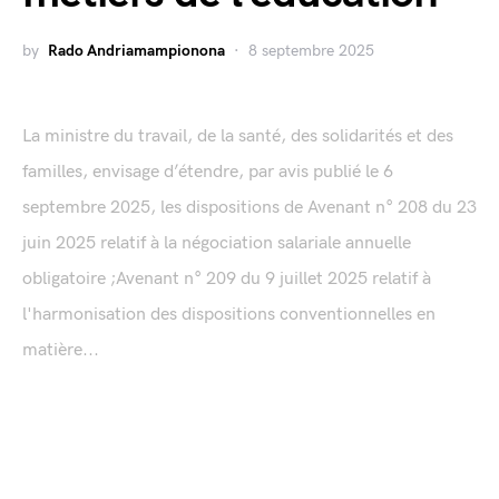
by
Rado Andriamampionona
8 septembre 2025
La ministre du travail, de la santé, des solidarités et des
familles, envisage d’étendre, par avis publié le 6
septembre 2025, les dispositions de Avenant n° 208 du 23
juin 2025 relatif à la négociation salariale annuelle
obligatoire ;Avenant n° 209 du 9 juillet 2025 relatif à
l'harmonisation des dispositions conventionnelles en
matière...