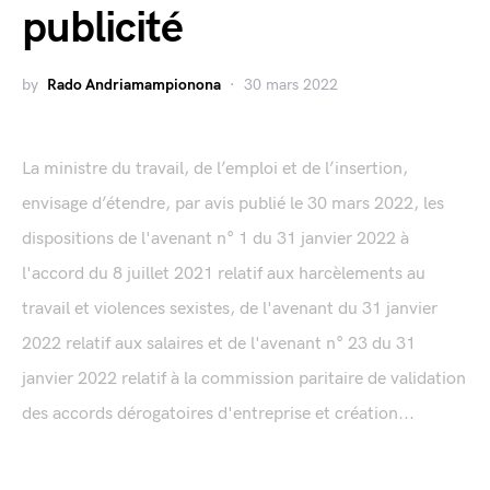
publicité
by
Rado Andriamampionona
30 mars 2022
La ministre du travail, de l’emploi et de l’insertion,
envisage d’étendre, par avis publié le 30 mars 2022, les
dispositions de l'avenant n° 1 du 31 janvier 2022 à
l'accord du 8 juillet 2021 relatif aux harcèlements au
travail et violences sexistes, de l'avenant du 31 janvier
2022 relatif aux salaires et de l'avenant n° 23 du 31
janvier 2022 relatif à la commission paritaire de validation
des accords dérogatoires d'entreprise et création...