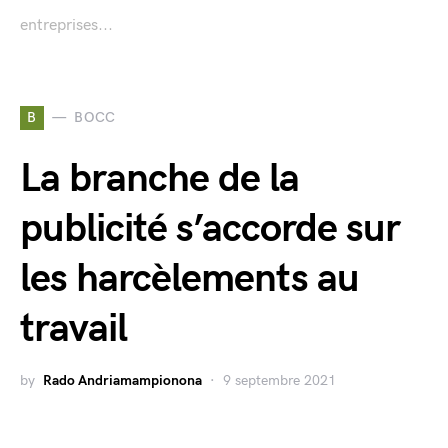
entreprises...
B
BOCC
La branche de la
publicité s’accorde sur
les harcèlements au
travail
by
Rado Andriamampionona
9 septembre 2021