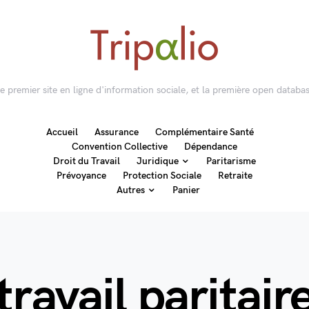
 le premier site en ligne d'information sociale, et la première open databas
Accueil
Assurance
Complémentaire Santé
Convention Collective
Dépendance
Droit du Travail
Juridique
Paritarisme
Prévoyance
Protection Sociale
Retraite
Autres
Panier
ravail paritair