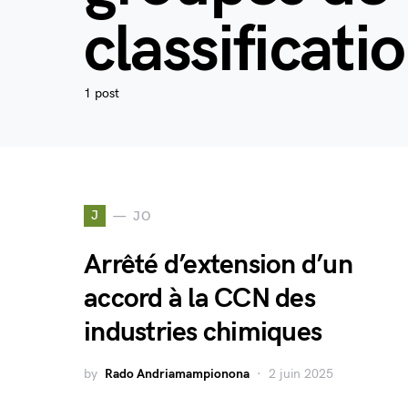
classificati
1 post
J
JO
Arrêté d’extension d’un
accord à la CCN des
industries chimiques
by
Rado Andriamampionona
2 juin 2025