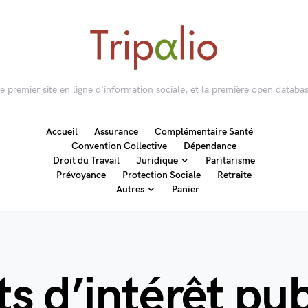
 le premier site en ligne d'information sociale, et la première open databas
Accueil
Assurance
Complémentaire Santé
Convention Collective
Dépendance
Droit du Travail
Juridique
Paritarisme
Prévoyance
Protection Sociale
Retraite
Autres
Panier
 d’intérêt pub