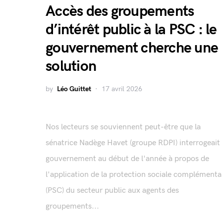
Accès des groupements
d’intérêt public à la PSC : le
gouvernement cherche une
solution
by
Léo Guittet
17 avril 2026
Nos lecteurs se souviennent peut-être que la
sénatrice Nadège Havet (groupe RDPI) interrogeait 
gouvernement au début de l'année à propos de
l'application de la protection sociale complémenta
(PSC) du secteur public aux agents des
groupements...