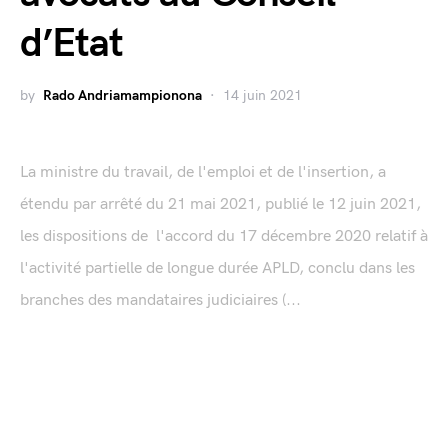
d’Etat
by
Rado Andriamampionona
14 juin 2021
La ministre du travail, de l'emploi et de l'insertion, a
étendu par arrêté du 21 mai 2021, publié le 12 juin 2021,
les dispositions de l'accord du 17 décembre 2020 relatif à
l'activité partielle de longue durée APLD, conclu dans les
branches des mandataires judiciaires (...