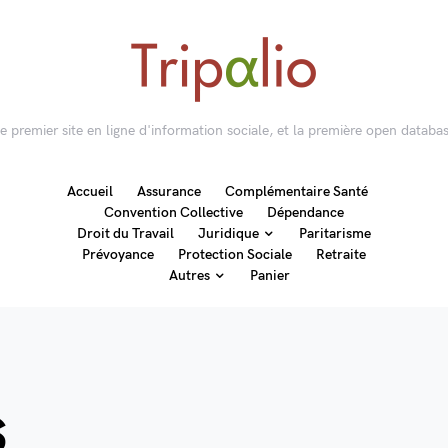
 le premier site en ligne d'information sociale, et la première open databas
Accueil
Assurance
Complémentaire Santé
Convention Collective
Dépendance
Droit du Travail
Juridique
Paritarisme
Prévoyance
Protection Sociale
Retraite
Autres
Panier
s