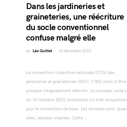
Dans les jardineries et
graineteries, une réécriture
du socle conventionnel
confuse malgré elle
by
Léo Guittet
14 décembre 2022
La convention collective nationale (CCN) des
jardineries et graineteries (IDCC 1760) vient d'être
presque intégralement réécrite. Le nouveau socle 
du 10 octobre 2022 (accessible ici) met uniquemen
jour la convention de base. Les annexes sont, quan
elles, laissées intactes. Cette...